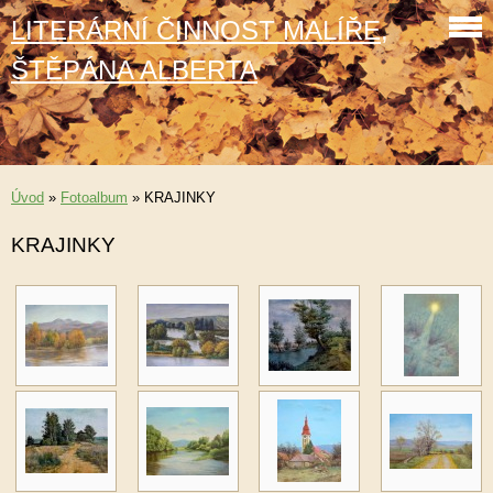
LITERÁRNÍ ČINNOST MALÍŘE,
ŠTĚPÁNA ALBERTA
Úvod
»
Fotoalbum
»
KRAJINKY
KRAJINKY