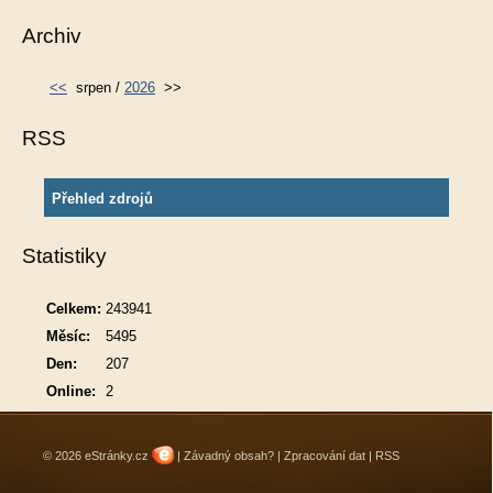
Archiv
<<
srpen /
2026
>>
RSS
Přehled zdrojů
Statistiky
Celkem:
243941
Měsíc:
5495
Den:
207
Online:
2
© 2026 eStránky.cz
|
Závadný obsah?
|
Zpracování dat
|
RSS